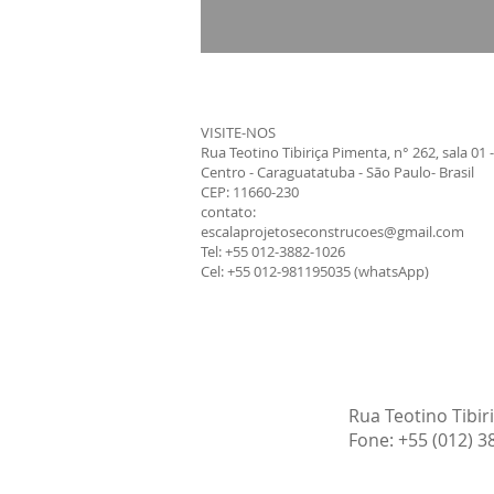
VISITE-NOS
Rua Teotino Tibiriça Pimenta, n° 262, sala 01 -
Centro - Caraguatatuba - São Paulo- Brasil
CEP: 11660-230
contato:
escalaprojetoseconstrucoes@gmail.com
Tel: +55 012-3882-1026
Cel: +55 012-981195035 (whatsApp)
Rua Teotino Tibir
Fone: +55 (012) 3