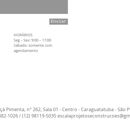
Enviar
​HORÁRIOS
Seg – Sex: 9:00 – 17:00
Sábado: somente com
agendamento
içá Pimenta, n° 262, Sala 01 - Centro - Caraguatatuba - São P
882-1026 / (12) 98119-5035
escalaprojetoseconstrucoes@gm